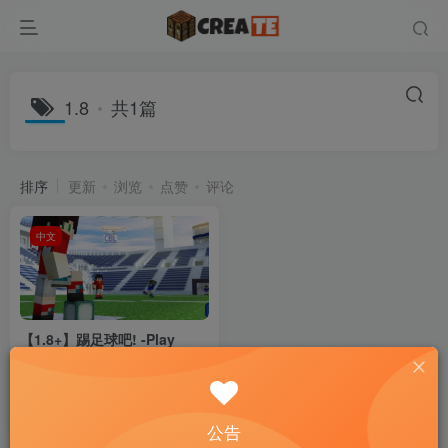
1.8
共1篇
排序
更新
浏览
点赞
评论
中文
【1.8+】踢足球吧! -Play
Football in Minecraft!
地图
小游戏
1月28日 23:27
10
公告