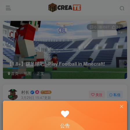
0
697
10
【1.8+】踢足球吧! -Play Football in Minecraft!
首页
地图
正文
村长
关注
私信
3月29日 15:47更新
【1.8+】踢足球吧! -Play Football in
免费资源
Minecraft!
公告