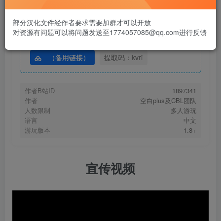
资源下载
部分汉化文件经作者要求需要加群才可以开放
对资源有问题可以将问题发送至1774057085@qq.com进行反馈
地图下载
（备用链接）
提取码：kvri
作者B站ID
1897341
作者
空白plus及CBL团队
人数限制
多人游玩
语言
中文
游玩版本
1.8+
宣传视频