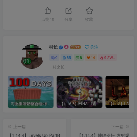
点赞
10
分享
收藏
村长
关注
0
85
6
14
9.2W+
一村之长
海上集装箱整合包（1.20.1）：一根鱼竿钓万物，极限生存100天
【1.16.5】FINAL PARADOX 最终悖论!
上一篇
下一篇
【1.14.4】Levels Up-PartB
【1.14.4】地陷圣坛-发射爆