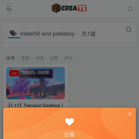
Vilder50 and pollieboy
共1篇
排序
更新
浏览
点赞
评论
汉化
【1.17】Tranquil Gardens丨
宁静花园
地图
小游戏
解密
9月4日 03:52
12
公告