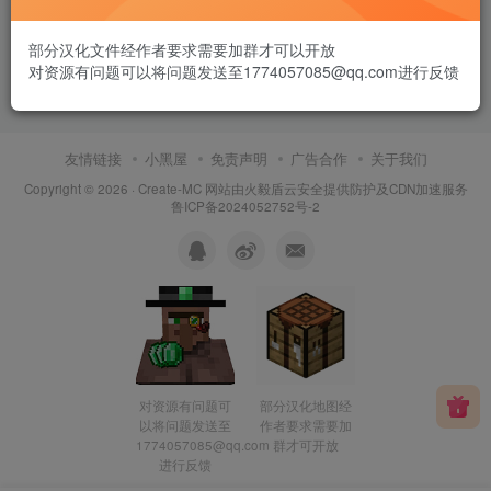
部分汉化文件经作者要求需要加群才可以开放
对资源有问题可以将问题发送至1774057085@qq.com进行反馈
友情链接
小黑屋
免责声明
广告合作
关于我们
Copyright © 2026 ·
Create-MC
网站由
火毅盾云安全
提供防护及CDN加速服务
鲁ICP备2024052752号-2
对资源有问题可
部分汉化地图经
以将问题发送至
作者要求需要加
1774057085@qq.com
群才可开放
进行反馈