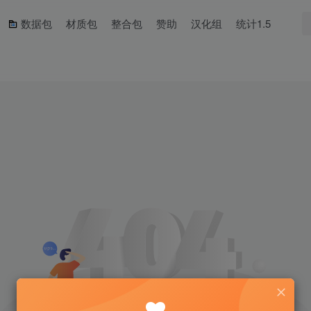
数据包
材质包
整合包
赞助
汉化组
统计1.5