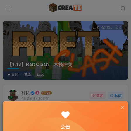
0
135
0
【1.13】Raft Clash丨木筏冲突
首页
地图
正文
村长
关注
私信
4月2日 17:30更新
【1.13】Raft Clash丨木筏冲突
免费资源
公告