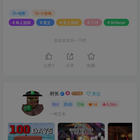
地图
小游戏
# 单人游戏
# 英文
# 多人游戏
# 1.13
# SirBenet
喜欢就支持一下吧
点赞
0
分享
收藏
村长
关注
0
85
6
14
9.3W+
一村之长