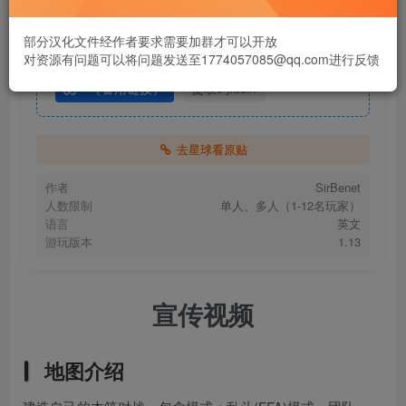
资源下载
部分汉化文件经作者要求需要加群才可以开放
地图下载
对资源有问题可以将问题发送至1774057085@qq.com进行反馈
（备用链接）
提取码:ucin
去星球看原贴
作者
SirBenet
人数限制
单人、多人（1-12名玩家）
语言
英文
游玩版本
1.13
宣传视频
地图介绍