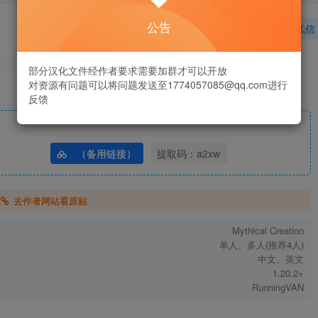
公告
关注
私信
部分汉化文件经作者要求需要加群才可以开放
对资源有问题可以将问题发送至1774057085@qq.com进行
反馈
（备用链接）
提取码：a2xw
去作者网站看原贴
Mythical Creation
单人、多人(推荐4人)
中文、英文
1.20.2+
RunningVAN