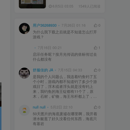
6月5日 03:05
1549人已阅读
用户36268930
7月26日 01:16
0
为什么我下载之后就是不知道怎么打开
游戏？
7月16日 00:21
1
启示任务呢？按月光传说的坐标传过去
什么都没有
舒服佳的 JA
7月15日 04:33
0
是我的个人问题么，我连着钓鱼钓了五
个小时，游戏内都不知道钓了多少个游
戏日了，浮木或者浮头就是没有钓上
来，我钓鱼的海王锭都有11个了，原
木，石材，矿物，海王吊杆都上了，就
是没有浮木或者斧头，加工不了工作台
啊，卡死我算了
null null
5月2日 22:10
0
50天图片的海底废墟在哪里啊，我开着
潜水艇逛了好久没看任何东西，海底只
有基岩