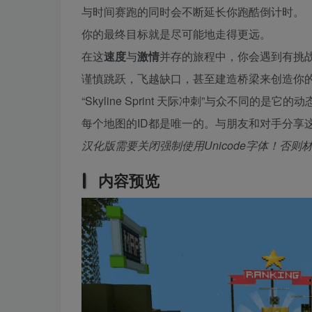
与时间赛跑的同时会不断延长你跑酷倒计时。
你的最终目标就是尽可能地走得更远。
在这
速度
与
激情
并存的旅程中，你会遇到有挑
谨慎跳跃，飞越缺口，甚至建造桥梁来创造你
“Skyline Sprint 天际冲刺”与众不同的是它
每个地图的ID都是唯一的。与朋友和对手分享这
汉化版需要关闭强制使用Unicode字体！否
内容预览