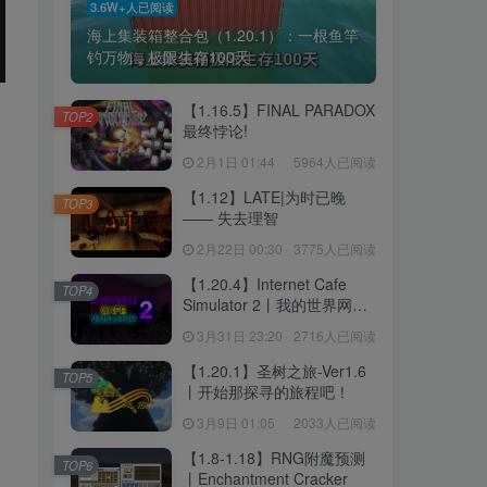
3.6W+人已阅读
海上集装箱整合包（1.20.1）：一根鱼竿
钓万物，极限生存100天
【1.16.5】FINAL PARADOX
TOP2
最终悖论!
2月1日 01:44
5964人已阅读
【1.12】LATE|为时已晚
TOP3
—— 失去理智
2月22日 00:30
3775人已阅读
【1.20.4】Internet Cafe
TOP4
Simulator 2丨我的世界网吧
模拟器2
3月31日 23:20
2716人已阅读
【1.20.1】圣树之旅-Ver1.6
TOP5
丨开始那探寻的旅程吧！
3月9日 01:05
2033人已阅读
【1.8-1.18】RNG附魔预测
TOP6
丨Enchantment Cracker